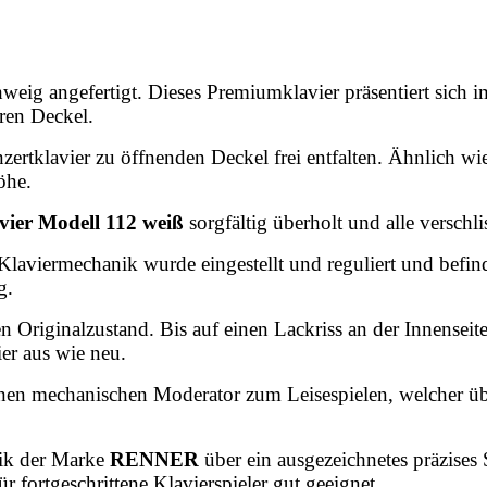
eig angefertigt. Dieses Premiumklavier präsentiert sich
ren Deckel.
ertklavier zu öffnenden Deckel frei entfalten. Ähnlich wi
öhe.
vier Modell 112 weiß
sorgfältig
überholt und alle verschli
aviermechanik wurde eingestellt und reguliert und befind
g.
n Originalzustand. Bis auf einen Lackriss an der Innenseit
er aus wie neu.
nen mechanischen Moderator zum Leisespielen, welcher über 
ik der Marke
RENNER
über ein ausgezeichnetes präzises
r fortgeschrittene Klavierspieler gut geeignet.