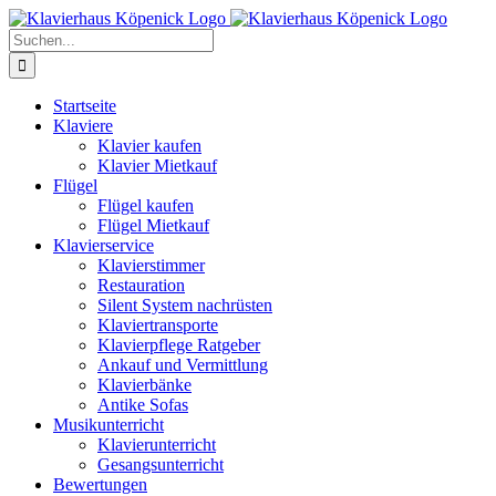
Zum
Inhalt
Suche
springen
nach:
Startseite
Klaviere
Klavier kaufen
Klavier Mietkauf
Flügel
Flügel kaufen
Flügel Mietkauf
Klavierservice
Klavierstimmer
Restauration
Silent System nachrüsten
Klaviertransporte
Klavierpflege Ratgeber
Ankauf und Vermittlung
Klavierbänke
Antike Sofas
Musikunterricht
Klavierunterricht
Gesangsunterricht
Bewertungen