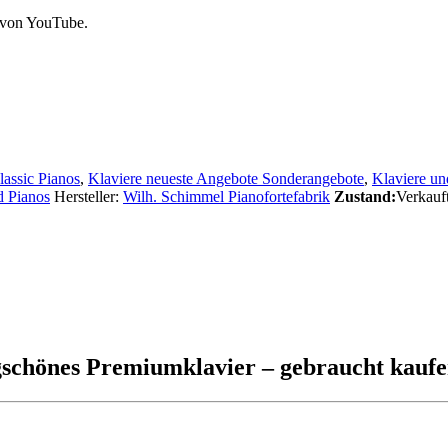
 von YouTube.
lassic Pianos
,
Klaviere neueste Angebote Sonderangebote
,
Klaviere un
d Pianos
Hersteller:
Wilh. Schimmel Pianofortefabrik
Zustand:
Verkauf
gschönes Premiumklavier – gebraucht kauf