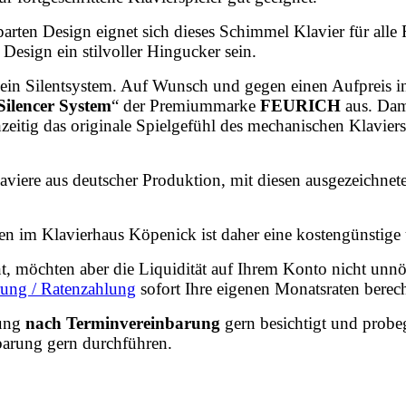
rten Design eignet sich dieses Schimmel Klavier für all
esign ein stilvoller Hingucker sein.
 kein Silentsystem. Auf Wunsch und gegen einen Aufpreis 
Silencer System
“ der Premiummarke
FEURICH
aus. Dam
eitig das originale Spielgefühl des mechanischen Klaviers 
viere aus deutscher Produktion, mit diesen ausgezeichnete
en im Klavierhaus Köpenick ist daher eine kostengünstige 
ent, möchten aber die Liquidität auf Ihrem Konto nicht unnö
rung / Ratenzahlung
sofort Ihre eigenen Monatsraten berec
lung
nach Terminvereinbarung
gern besichtigt und probe
arung gern durchführen.