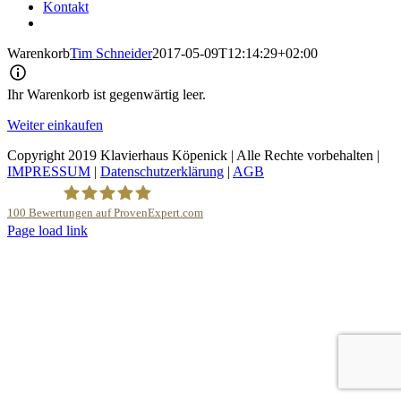
Kontakt
Warenkorb
Tim Schneider
2017-05-09T12:14:29+02:00
Ihr Warenkorb ist gegenwärtig leer.
Weiter einkaufen
Copyright 2019 Klavierhaus Köpenick | Alle Rechte vorbehalten |
IMPRESSUM
|
Datenschutzerklärung
|
AGB
100
Bewertungen auf ProvenExpert.com
YouTube
Page load link
Nach
Klavierhaus Köpenick Detlef Gustat
oben