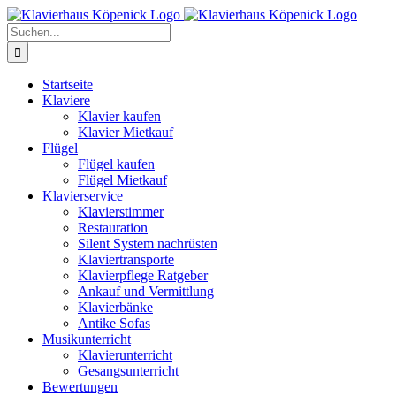
Zum
Inhalt
Suche
springen
nach:
Startseite
Klaviere
Klavier kaufen
Klavier Mietkauf
Flügel
Flügel kaufen
Flügel Mietkauf
Klavierservice
Klavierstimmer
Restauration
Silent System nachrüsten
Klaviertransporte
Klavierpflege Ratgeber
Ankauf und Vermittlung
Klavierbänke
Antike Sofas
Musikunterricht
Klavierunterricht
Gesangsunterricht
Bewertungen