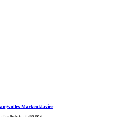
langvolles Markenklavier
eller Preis ist: 4.450,00 €.