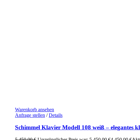
Warenkorb ansehen
Anfrage stellen
/
Details
Schimmel Klavier Modell 108 weiß – elegantes k
5.450,00
€
Ursprünglicher Preis war: 5.450,00 €
4.450,00
€
Aktu