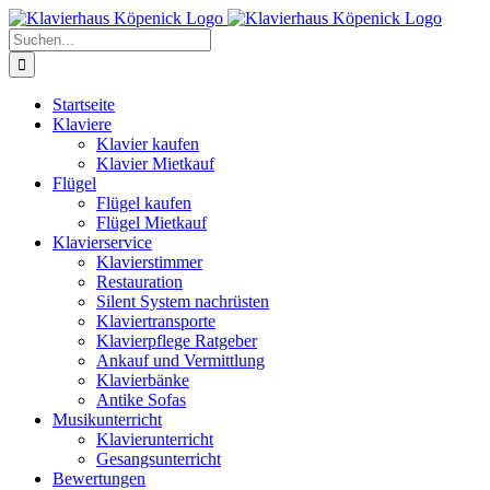
Zum
Inhalt
Suche
springen
nach:
Startseite
Klaviere
Klavier kaufen
Klavier Mietkauf
Flügel
Flügel kaufen
Flügel Mietkauf
Klavierservice
Klavierstimmer
Restauration
Silent System nachrüsten
Klaviertransporte
Klavierpflege Ratgeber
Ankauf und Vermittlung
Klavierbänke
Antike Sofas
Musikunterricht
Klavierunterricht
Gesangsunterricht
Bewertungen