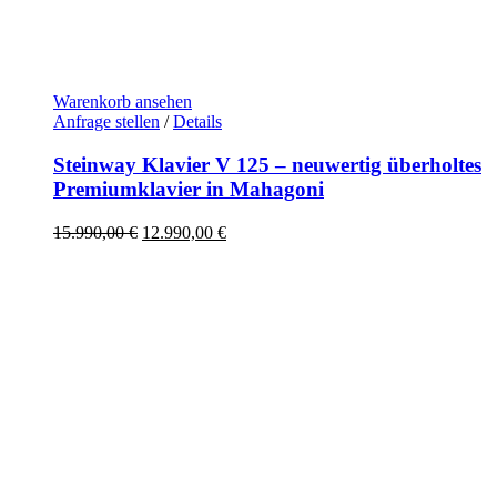
Warenkorb ansehen
Anfrage stellen
/
Details
Steinway Klavier V 125 – neuwertig überholtes
Premiumklavier in Mahagoni
Ursprünglicher
Aktueller
15.990,00
€
12.990,00
€
Preis
Preis
war:
ist:
15.990,00 €
12.990,00 €.