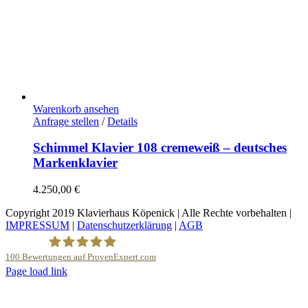
Warenkorb ansehen
Anfrage stellen
/
Details
Schimmel Klavier 108 cremeweiß – deutsches
Markenklavier
4.250,00
€
Copyright 2019 Klavierhaus Köpenick | Alle Rechte vorbehalten |
IMPRESSUM
|
Datenschutzerklärung
|
AGB
100
Bewertungen auf ProvenExpert.com
YouTube
Page load link
Nach
Klavierhaus Köpenick Detlef Gustat
oben