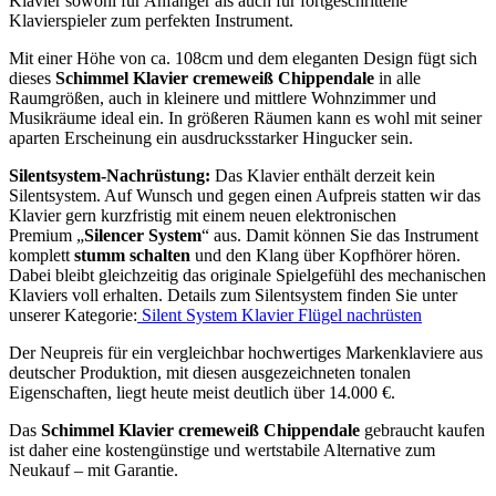
Klavier sowohl für Anfänger als auch für fortgeschrittene
Klavierspieler zum perfekten Instrument.
Mit einer Höhe von ca. 108cm und dem eleganten Design fügt sich
dieses
Schimmel Klavier cremeweiß Chippendale
in alle
Raumgrößen, auch in kleinere und mittlere Wohnzimmer und
Musikräume ideal ein. In größeren Räumen kann es wohl mit seiner
aparten Erscheinung ein ausdrucksstarker Hingucker sein.
Silentsystem-Nachrüstung:
Das Klavier enthält derzeit kein
Silentsystem. Auf Wunsch und gegen einen Aufpreis statten wir das
Klavier gern kurzfristig mit einem neuen elektronischen
Premium „
Silencer System
“ aus. Damit können Sie das Instrument
komplett
stumm schalten
und den Klang über Kopfhörer hören.
Dabei bleibt gleichzeitig das originale Spielgefühl des mechanischen
Klaviers voll erhalten. Details zum Silentsystem finden Sie unter
unserer Kategorie:
Silent System Klavier Flügel nachrüsten
Der Neupreis für ein vergleichbar hochwertiges Markenklaviere aus
deutscher Produktion, mit diesen ausgezeichneten tonalen
Eigenschaften, liegt heute meist deutlich über 14.000 €.
Das
Schimmel Klavier cremeweiß Chippendale
gebraucht kaufen
ist daher eine kostengünstige und wertstabile Alternative zum
Neukauf – mit Garantie.