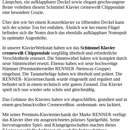
Lämpchen, ein aufklappbarer Deckel sowie elegant geschwungene
Beine verleihen diesem Schimmel Klavier cremeweiß Chippendale
eine besondere Grazie.
Über den wie bei einem Konzertklavier zu öffnenden Deckel kann
sich der schöne Ton frei entfalten. Ähnlich wie bei einem Flügel
befinden sich die Noten durch das ebenfalls aufklappbare Notenpult
in optimaler Augenhöhe.
In unserer KlavierWerkstatt haben wir das
Schimmel Klavier
cremeweiß Chippendale
sorgfältig überholt und erforderliche
Verschleißteile erneuert. Die Stimmwirbel haben wir komplett durch
neue Stimmwirbel ersetzt. Ebenso haben wir neue hochwertige
Hämmer (Premiumhersteller RENNER /Steinway-Gruppe)
eingebaut. Die Tastaturbeläge haben wir überholt und poliert. Die
RENNER- Klaviermechanik wurde eingestellt und reguliert und
befindet sich in einem technisch sehr gutem Zustand. Das Klavier
spielt sich nun wieder sehr schön und gleichmäßig.
Das Gehäuse des Klaviers haben wir abgeschliffen, grundiert und in
einem geschmackvollen Cremeweißton -seidenmatt- neu lackiert.
Mit seiner Premium-Klaviermechanik der Marke RENNER verfügt
das Klavier über ein ausgezeichnetes präzises Spielgefühl. Seine
hervorragenden Spiel- und Klangeigenschaften machen dieses