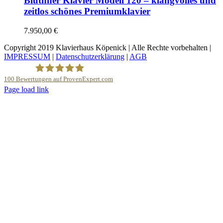
Blüthner Klavier Modell 120 – klangvolles und
zeitlos schönes Premiumklavier
7.950,00
€
Copyright 2019 Klavierhaus Köpenick | Alle Rechte vorbehalten |
IMPRESSUM
|
Datenschutzerklärung
|
AGB
100
Bewertungen auf ProvenExpert.com
YouTube
Page load link
Nach
Klavierhaus Köpenick Detlef Gustat
oben