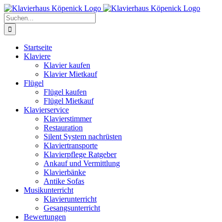
Zum
Inhalt
Suche
springen
nach:
Startseite
Klaviere
Klavier kaufen
Klavier Mietkauf
Flügel
Flügel kaufen
Flügel Mietkauf
Klavierservice
Klavierstimmer
Restauration
Silent System nachrüsten
Klaviertransporte
Klavierpflege Ratgeber
Ankauf und Vermittlung
Klavierbänke
Antike Sofas
Musikunterricht
Klavierunterricht
Gesangsunterricht
Bewertungen