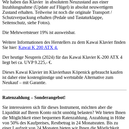
Wir haben das Klavier in absolutem Neuzustand aus eine
r
Inzahlungnahme (Update auf Flügel) in
absolut neuwertigem
Zustand erhalten. Teilweise ist noch die originale Transport /
Schutzverpackung erhalten (Pedale und Tastaturklappe,
Seitenschutz, siehe Fotos).
Die Mehrwertsteuer 19% ist ausweisbar.
Weitere Informationen des Herstellers zu dem Kawai Klavier finden
Sie hier:
Kawai K 200 ATX 4.
Der heutige Neupreis (2024) für das Kawai Klavier K-200 ATX 4
liegt bei ca. UVP
9.225,- €.
Dieses Kawai Klavier im Klavierhaus Köpenick gebraucht kaufen
ist daher eine kostengünstige und wertstabile Alternative zum
Neukauf – mit Garantie.
Ratenzahlung – Sonderangebot!
Sie interessieren sich für dieses Instrument, möchten aber die
Liquidität auf Ihrem Konto nicht unnötig belasten? Wir bieten Ihnen
die Möglichkeit einer bequemen Ratenzahlung. Anzahlung in Höhe
von 50% des Kaufpreises, Restbetrag in 24 Monatsraten. Bis zu
einer Laufzeit von 24 Monaten bieten wir Ihnen die Möglichkeit