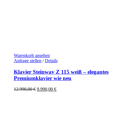
Warenkorb ansehen
Anfrage stellen
/
Details
Klavier Steinway Z 115 weiß – elegantes
Premiumklavier wie neu
Ursprünglicher
Aktueller
12.990,00
€
9.990,00
€
Preis
Preis
war:
ist:
12.990,00 €
9.990,00 €.