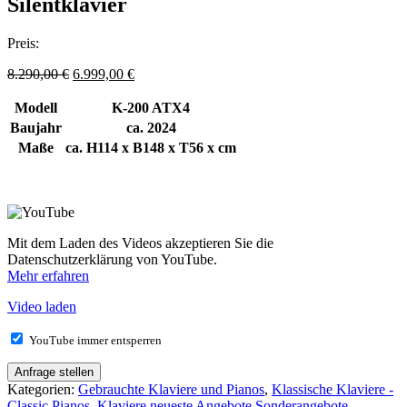
Silentklavier
Preis:
Ursprünglicher
Aktueller
8.290,00
€
6.999,00
€
Preis
Preis
war:
ist:
Modell
K-200 ATX4
8.290,00 €
6.999,00 €.
Baujahr
ca. 2024
Maße
ca. H114 x B148 x T56 x cm
Mit dem Laden des Videos akzeptieren Sie die
Datenschutzerklärung von YouTube.
Mehr erfahren
Video laden
YouTube immer entsperren
Anfrage stellen
Kategorien:
Gebrauchte Klaviere und Pianos
,
Klassische Klaviere -
Classic Pianos
,
Klaviere neueste Angebote Sonderangebote
,