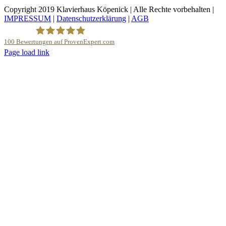
Preis
Preis
Copyright 2019 Klavierhaus Köpenick | Alle Rechte vorbehalten |
war:
ist:
IMPRESSUM
|
Datenschutzerklärung
|
AGB
3.650,00 €
3.350,00 €.
100
Bewertungen auf ProvenExpert.com
YouTube
Page load link
Nach
Klavierhaus Köpenick Detlef Gustat
oben