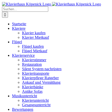
Zum
Inhalt
Suche
springen
nach:
Startseite
Klaviere
Klavier kaufen
Klavier Mietkauf
Flügel
Flügel kaufen
Flügel Mietkauf
Klavierservice
Klavierstimmer
Restauration
Silent System nachrüsten
Klaviertransporte
Klavierpflege Ratgeber
Ankauf und Vermittlung
Klavierbänke
Antike Sofas
Musikunterricht
Klavierunterricht
Gesangsunterricht
Bewertungen