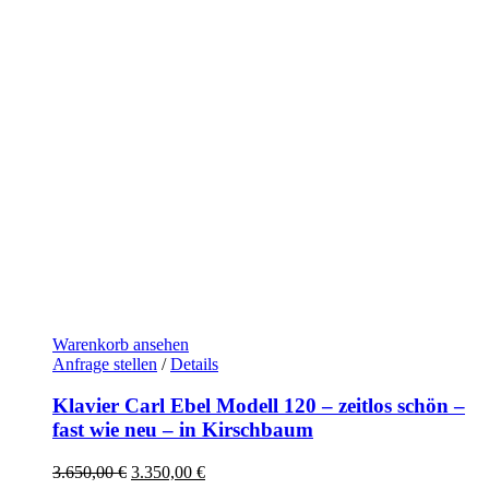
Warenkorb ansehen
Anfrage stellen
/
Details
Klavier Carl Ebel Modell 120 – zeitlos schön –
fast wie neu – in Kirschbaum
Ursprünglicher
Aktueller
3.650,00
€
3.350,00
€