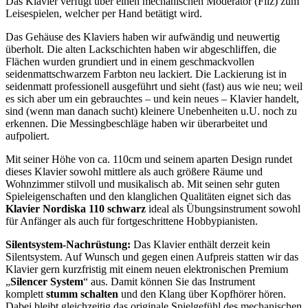
Das Klavier verfügt über einen mechanischen Moderator (Filz) zum
Leisespielen, welcher per Hand betätigt wird.
Das Gehäuse des Klaviers haben wir aufwändig und neuwertig
überholt. Die alten Lackschichten haben wir abgeschliffen, die
Flächen wurden grundiert und in einem geschmackvollen
seidenmattschwarzem Farbton neu lackiert. Die Lackierung ist in
seidenmatt professionell ausgeführt und sieht (fast) aus wie neu; weil
es sich aber um ein gebrauchtes – und kein neues – Klavier handelt,
sind (wenn man danach sucht) kleinere Unebenheiten u.U. noch zu
erkennen. Die Messingbeschläge haben wir überarbeitet und
aufpoliert.
Mit seiner Höhe von ca. 110cm und seinem aparten Design rundet
dieses Klavier sowohl mittlere als auch größere Räume und
Wohnzimmer stilvoll und musikalisch ab. Mit seinen sehr guten
Spieleigenschaften und den klanglichen Qualitäten eignet sich das
Klavier Nordiska 110 schwarz
ideal als Übungsinstrument sowohl
für Anfänger als auch für fortgeschrittene Hobbypianisten.
Silentsystem-Nachrüstung:
Das Klavier enthält derzeit kein
Silentsystem. Auf Wunsch und gegen einen Aufpreis statten wir das
Klavier gern kurzfristig mit einem neuen elektronischen Premium
„
Silencer System
“ aus. Damit können Sie das Instrument
komplett
stumm schalten
und den Klang über Kopfhörer hören.
Dabei bleibt gleichzeitig das originale Spielgefühl des mechanischen