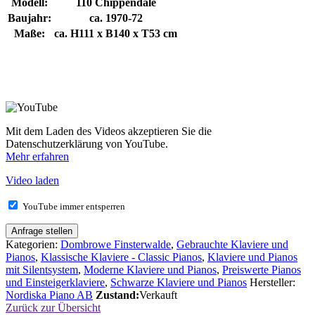
Modell:
110 Chippendale
Baujahr:
ca. 1970-72
Maße:
ca. H111 x B140 x T53 cm
Mit dem Laden des Videos akzeptieren Sie die
Datenschutzerklärung von YouTube.
Mehr erfahren
Video laden
YouTube immer entsperren
Anfrage stellen
Kategorien:
Dombrowe Finsterwalde
,
Gebrauchte Klaviere und
Pianos
,
Klassische Klaviere - Classic Pianos
,
Klaviere und Pianos
mit Silentsystem
,
Moderne Klaviere und Pianos
,
Preiswerte Pianos
und Einsteigerklaviere
,
Schwarze Klaviere und Pianos
Hersteller:
Nordiska Piano AB
Zustand:
Verkauft
Zurück zur Übersicht