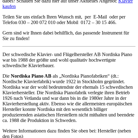
dabei? Schauen Sie dazu hier auf unser Aktuelles Angebot:
Klavier
kaufen
Teilen Sie uns einfach Ihren Wunsch mit, per E-Mail oder per
Telefon 030 – 200 072 010 oder Mobil 0172 – 30 15 466.
Gern sind wir Ihnen dabei behilflich, das passende Instrument für
Sie zu finden!
Der schwedische Klavier- und Flügelhersteller AB Nordiska Piano
war bis 1988 der größte und wohl qualitativ hochwertigste
schwedische Klavierbauer.
Die
Nordiska Piano AB
als „Nordiska Pianofabriken“ (dt.:
Nordische Klavierfabrik) wurde 1922 in Stockholm gegründet.
Nordiska war der wohl bedeutendste der ehemals 15 schwedischen
Klavierhersteller. Die Nordiska Pianofabrik verlegte ihren Betrieb
1926 nach Vetlanda und war dann bis in die 1980er Jahre in der
Klavierherstellung aktiv. Ebenso wie die allermeisten europäischen
Hersteller konnte Nordiska mit den wesentlich billiger
produzierenden asiatischen Herstellern nicht mithalten und beendete
ca. 1988 die Produktion in Schweden.
Weitere Informationen dazu finden Sie oben bei: Hersteller (neben
den Fotos)