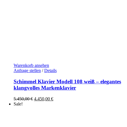
Warenkorb ansehen
Anfrage stellen
/
Details
Schimmel Klavier Modell 108 weiß – elegantes
klangvolles Markenklavier
Ursprünglicher
Aktueller
5.450,00
€
4.450,00
€
Preis
Preis
Sale!
war:
ist:
5.450,00 €
4.450,00 €.