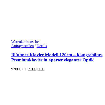
Warenkorb ansehen
Anfrage stellen
/
Details
Blüthner Klavier Modell 120cm – klangschönes
Premiumklavier in aparter eleganter Optik
Ursprünglicher
Aktueller
9.900,00
€
7.990,00
€
Preis
Preis
war:
ist:
9.900,00 €
7.990,00 €.