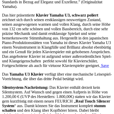
Standards in Bezug auf Eleganz und Exzellenz.” (Originalzitat
Yamaha).
Das hier präsentierte
Klavier Yamaha U3, schwarz poliert
zeichnet sich durch seinen erstklassigen neuwertigen Zustand,
seinen ausgewogenen warmen und vollen Klang, durch seine Höhe
von 132 cm sehr schönen und vollen Bassbereich, durch eine sehr
präzise Mechanik und damit erstklassige Spielart und seine
bemerkenswerte Stimmhaltung aus. Hergestellt in den japanischen
Piano-Produktionsstätten von Yamaha ist dieses Klavier Yamaha U3
einem Neuinstrument in Klangfülle und Brillianz absolut ebenbürtig
und ein Genuß für jeden Klavierspieler mit gehobenen Ansprüchen.
Das angebotene Klavier ist aufgrund seiner außerordentlichen Spiel-
und Klangeigenschaften perfekt sowohl für Klavierschüler,
Fortgeschrittene als auch für virtuose Klavierspieler geeignet.
Save
Das
Yamaha U3 Klavier
verfügt über eine mechanische Leisespiel-
Vorrichtung, die über das dritte Pedal betätigt wird.
Silentsystem-Nachrüstung:
Das Klavier enthält derzeit kein
Silentsystem. Auf Wunsch und gegen einen Aufpreis in Höhe von
1.200,00 € (UVP des Herstellers: 1.800,00€) statten wir das Klavier
gern kurzfristig mit einem neuen
FEURICH „
Real Touch Silencer
System
“ aus. Damit können Sie das Instrument komplett
stumm
schalten
und den Klang über Kopfhörer hören. Dabei bleibt