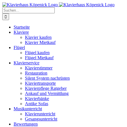
Zum
Inhalt
Suche
springen
nach:
Startseite
Klaviere
Klavier kaufen
Klavier Mietkauf
Flügel
Flügel kaufen
Flügel Mietkauf
Klavierservice
Klavierstimmer
Restauration
Silent System nachrüsten
Klaviertransporte
Klavierpflege Ratgeber
Ankauf und Vermittlung
Klavierbänke
Antike Sofas
Musikunterricht
Klavierunterricht
Gesangsunterricht
Bewertungen