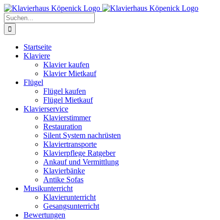
Zum
Inhalt
Suche
springen
nach:
Startseite
Klaviere
Klavier kaufen
Klavier Mietkauf
Flügel
Flügel kaufen
Flügel Mietkauf
Klavierservice
Klavierstimmer
Restauration
Silent System nachrüsten
Klaviertransporte
Klavierpflege Ratgeber
Ankauf und Vermittlung
Klavierbänke
Antike Sofas
Musikunterricht
Klavierunterricht
Gesangsunterricht
Bewertungen