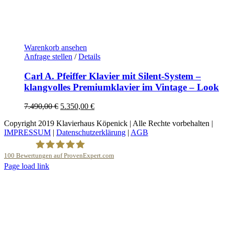
Warenkorb ansehen
Anfrage stellen
/
Details
Carl A. Pfeiffer Klavier mit Silent-System –
klangvolles Premiumklavier im Vintage – Look
Ursprünglicher
Aktueller
7.490,00
€
5.350,00
€
Preis
Preis
Copyright 2019 Klavierhaus Köpenick | Alle Rechte vorbehalten |
war:
ist:
IMPRESSUM
|
Datenschutzerklärung
|
AGB
7.490,00 €
5.350,00 €.
100
Bewertungen auf ProvenExpert.com
YouTube
Page load link
Nach
Klavierhaus Köpenick Detlef Gustat
oben