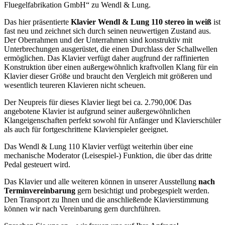
Fluegelfabrikation GmbH“ zu Wendl & Lung.
Das hier präsentierte
Klavier Wendl & Lung 110 stereo in weiß
ist
fast neu und zeichnet sich durch seinen neuwertigen Zustand aus.
Der Oberrahmen und der Unterrahmen sind konstruktiv mit
Unterbrechungen ausgerüstet, die einen Durchlass der Schallwellen
ermöglichen. Das Klavier verfügt daher augfrund der raffinierten
Konstruktion über einen außergewöhnlich kraftvollen Klang für ein
Klavier dieser Größe und braucht den Vergleich mit größeren und
wesentlich teureren Klavieren nicht scheuen.
Der Neupreis für dieses Klavier liegt bei ca. 2.790,00€ Das
angebotene Klavier ist aufgrund seiner außergewöhnlichen
Klangeigenschaften perfekt sowohl für Anfänger und Klavierschüler
als auch für fortgeschrittene Klavierspieler geeignet.
Das Wendl & Lung 110 Klavier verfügt weiterhin über eine
mechanische Moderator (Leisespiel-) Funktion, die über das dritte
Pedal gesteuert wird.
Das Klavier und alle weiteren können in unserer Ausstellung
nach
Terminvereinbarung
gern besichtigt und probegespielt werden.
Den Transport zu Ihnen und die anschließende Klavierstimmung
können wir nach Vereinbarung gern durchführen.