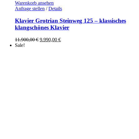
Warenkorb ansehen
Anfrage stellen
/
Details
Klavier Grotrian Steinweg 125 – klassisches
klangschönes Klavier
Ursprünglicher
Aktueller
11.900,00
€
9.990,00
€
Preis
Preis
Sale!
war:
ist:
11.900,00 €
9.990,00 €.