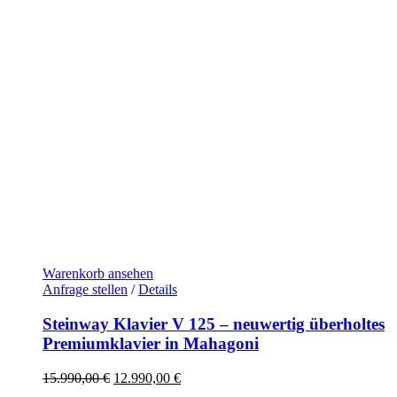
Warenkorb ansehen
Anfrage stellen
/
Details
Steinway Klavier V 125 – neuwertig überholtes
Premiumklavier in Mahagoni
Ursprünglicher
Aktueller
15.990,00
€
12.990,00
€
Preis
Preis