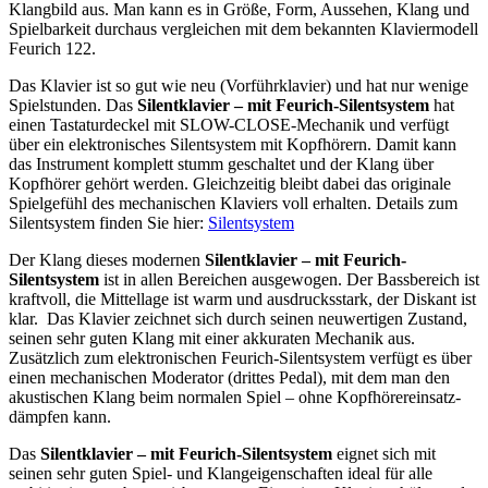
Klangbild aus. Man kann es in Größe, Form, Aussehen, Klang und
Spielbarkeit durchaus vergleichen mit dem bekannten Klaviermodell
Feurich 122.
Das Klavier ist so gut wie neu (Vorführklavier) und hat nur wenige
Spielstunden. Das
Silentklavier – mit Feurich-Silentsystem
hat
einen Tastaturdeckel mit SLOW-CLOSE-Mechanik und verfügt
über ein elektronisches Silentsystem mit Kopfhörern. Damit kann
das Instrument komplett stumm geschaltet und der Klang über
Kopfhörer gehört werden. Gleichzeitig bleibt dabei das originale
Spielgefühl des mechanischen Klaviers voll erhalten. Details zum
Silentsystem finden Sie hier:
Silentsystem
Der Klang dieses modernen
Silentklavier – mit Feurich-
Silentsystem
ist in allen Bereichen ausgewogen. Der Bassbereich ist
kraftvoll, die Mittellage ist warm und ausdrucksstark, der Diskant ist
klar. Das Klavier zeichnet sich durch seinen neuwertigen Zustand,
seinen sehr guten Klang mit einer akkuraten Mechanik aus.
Zusätzlich zum elektronischen Feurich-Silentsystem verfügt es über
einen mechanischen Moderator (drittes Pedal), mit dem man den
akustischen Klang beim normalen Spiel – ohne Kopfhörereinsatz-
dämpfen kann.
Das
Silentklavier – mit Feurich-Silentsystem
eignet sich mit
seinen sehr guten Spiel- und Klangeigenschaften ideal für alle