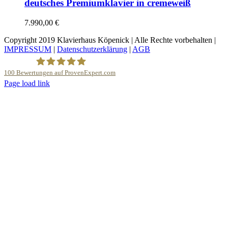
deutsches Premiumklavier in cremeweiß
7.990,00
€
Copyright 2019 Klavierhaus Köpenick | Alle Rechte vorbehalten |
IMPRESSUM
|
Datenschutzerklärung
|
AGB
100
Bewertungen auf ProvenExpert.com
YouTube
Page load link
Nach
Klavierhaus Köpenick Detlef Gustat
oben