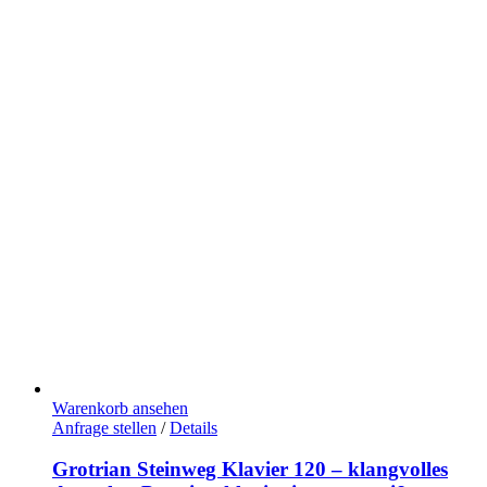
war:
ist:
15.990,00 €
12.990,00 €.
Warenkorb ansehen
Anfrage stellen
/
Details
Grotrian Steinweg Klavier 120 – klangvolles