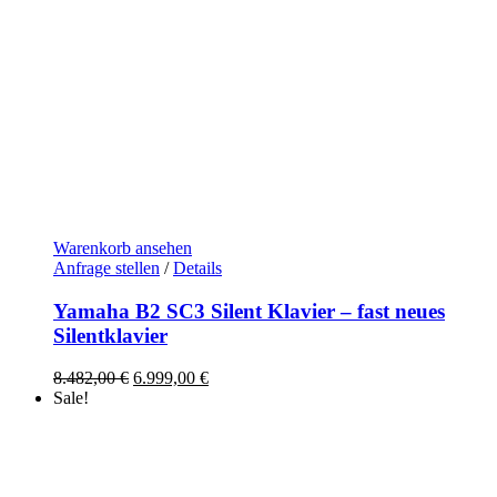
Warenkorb ansehen
Anfrage stellen
/
Details
Yamaha B2 SC3 Silent Klavier – fast neues
Silentklavier
Ursprünglicher
Aktueller
8.482,00
€
6.999,00
€
Preis
Preis
Sale!
war:
ist:
8.482,00 €
6.999,00 €.