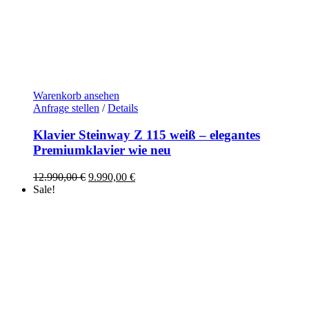
Warenkorb ansehen
Anfrage stellen
/
Details
Klavier Steinway Z 115 weiß – elegantes
Premiumklavier wie neu
Ursprünglicher
Aktueller
12.990,00
€
9.990,00
€
Preis
Preis
Sale!
war:
ist:
12.990,00 €
9.990,00 €.