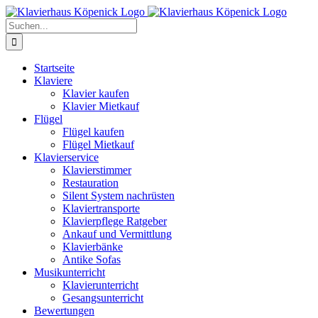
Zum
Inhalt
Suche
springen
nach:
Startseite
Klaviere
Klavier kaufen
Klavier Mietkauf
Flügel
Flügel kaufen
Flügel Mietkauf
Klavierservice
Klavierstimmer
Restauration
Silent System nachrüsten
Klaviertransporte
Klavierpflege Ratgeber
Ankauf und Vermittlung
Klavierbänke
Antike Sofas
Musikunterricht
Klavierunterricht
Gesangsunterricht
Bewertungen