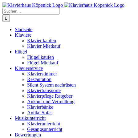
Zum
Inhalt
Suche
springen
nach:
Startseite
Klaviere
Klavier kaufen
Klavier Mietkauf
Flügel
Flügel kaufen
Flügel Mietkauf
Klavierservice
Klavierstimmer
Restauration
Silent System nachrüsten
Klaviertransporte
Klavierpflege Ratgeber
Ankauf und Vermittlung
Klavierbänke
Antike Sofas
Musikunterricht
Klavierunterricht
Gesangsunterricht
Bewertungen