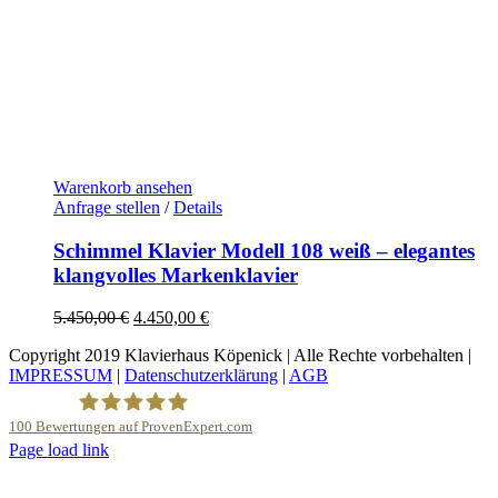
Warenkorb ansehen
Anfrage stellen
/
Details
Schimmel Klavier Modell 108 weiß – elegantes
klangvolles Markenklavier
Ursprünglicher
Aktueller
5.450,00
€
4.450,00
€
Preis
Preis
Copyright 2019 Klavierhaus Köpenick | Alle Rechte vorbehalten |
war:
ist:
IMPRESSUM
|
Datenschutzerklärung
|
AGB
5.450,00 €
4.450,00 €.
100
Bewertungen auf ProvenExpert.com
YouTube
Page load link
Nach
Klavierhaus Köpenick Detlef Gustat
oben