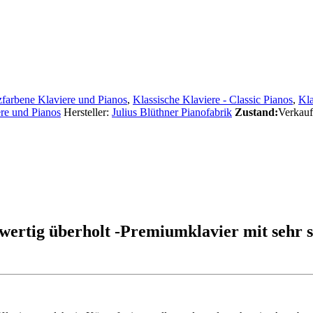
farbene Klaviere und Pianos
,
Klassische Klaviere - Classic Pianos
,
Kla
re und Pianos
Hersteller:
Julius Blüthner Pianofabrik
Zustand:
Verkauf
uwertig überholt -Premiumklavier mit sehr