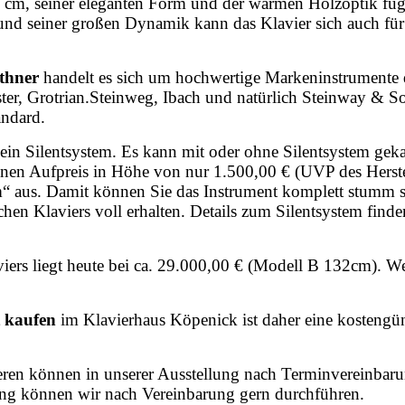
0 cm, seiner eleganten Form und der warmen Holzoptik fügt 
 und seiner großen Dynamik kann das Klavier sich auch f
üthner
handelt es sich um hochwertige Markeninstrumente 
ster, Grotrian.Steinweg, Ibach und natürlich Steinway & Son
andard.
kein Silentsystem. Es kann mit oder ohne Silentsystem gek
en Aufpreis in Höhe von nur 1.500,00 € (UVP des Herstelle
 aus. Damit können Sie das Instrument komplett stumm s
schen Klaviers voll erhalten. Details zum Silentsystem find
iers liegt heute bei ca. 29.000,00 € (Modell B 132cm). W
t kaufen
im Klavierhaus Köpenick ist daher eine kostengün
teren können in unserer Ausstellung nach Terminvereinbaru
ung können wir nach Vereinbarung gern durchführen.