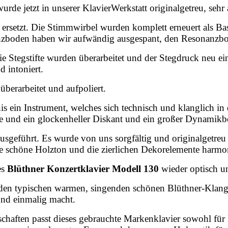
urde jetzt in unserer KlavierWerkstatt originalgetreu, seh
setzt. Die Stimmwirbel wurden komplett erneuert als Basi
anzboden haben wir aufwändig ausgespant, den Resonanzbod
ie Stegstifte wurden überarbeitet und der Stegdruck neu ei
 intoniert.
überarbeitet und aufpoliert.
is ein Instrument, welches sich technisch und klanglich i
lage und ein glockenheller Diskant und ein großer Dynamikb
usgeführt. Es wurde von uns sorgfältig und originalgetreu 
 schöne Holzton und die zierlichen Dekorelemente harmon
es
Blüthner Konzertklavier Modell 130
wieder optisch un
 den typischen warmen, singenden schönen Blüthner-Klang, 
 und einmalig macht.
schaften passt dieses gebrauchte Markenklavier sowohl für E