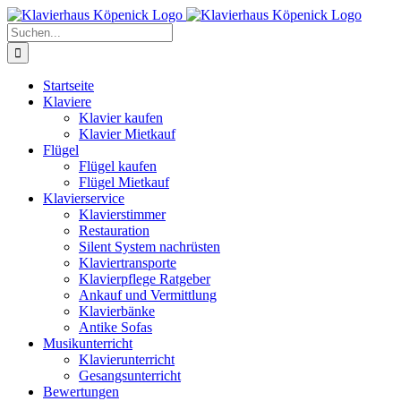
Zum
Inhalt
Suche
springen
nach:
Startseite
Klaviere
Klavier kaufen
Klavier Mietkauf
Flügel
Flügel kaufen
Flügel Mietkauf
Klavierservice
Klavierstimmer
Restauration
Silent System nachrüsten
Klaviertransporte
Klavierpflege Ratgeber
Ankauf und Vermittlung
Klavierbänke
Antike Sofas
Musikunterricht
Klavierunterricht
Gesangsunterricht
Bewertungen