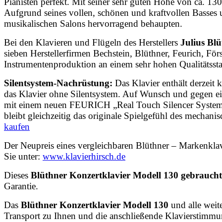
Pianisten perfekt. Mit seiner sehr guten Höhe von ca. 13
Aufgrund seines vollen, schönen und kraftvollen Basses
musikalischen Salons hervorragend behaupten.
Bei den Klavieren und Flügeln des Herstellers
Julius Bl
sieben Herstellerfirmen Bechstein, Blüthner, Feurich, För
Instrumentenproduktion an einem sehr hohen Qualitätsst
Silentsystem-Nachrüstung:
Das Klavier enthält derzeit 
das Klavier ohne Silentsystem. Auf Wunsch und gegen ein
mit einem neuen FEURICH „Real Touch Silencer System“
bleibt gleichzeitig das originale Spielgefühl des mechani
kaufen
Der Neupreis eines vergleichbaren Blüthner – Markenklav
Sie unter:
www.klavierhirsch.de
Dieses
Blüthner Konzertklavier Modell 130 gebrauch
Garantie.
Das
Blüthner Konzertklavier Modell 130
und alle wei
Transport zu Ihnen und die anschließende Klavierstimm