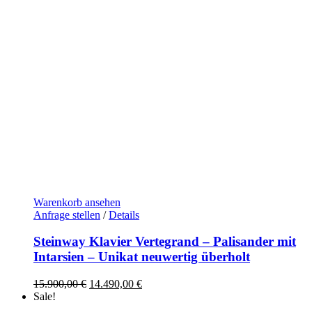
Warenkorb ansehen
Anfrage stellen
/
Details
Steinway Klavier Vertegrand – Palisander mit
Intarsien – Unikat neuwertig überholt
Ursprünglicher
Aktueller
15.900,00
€
14.490,00
€
Preis
Preis
Sale!
war:
ist: