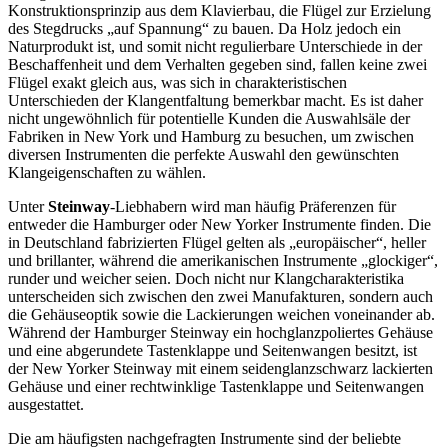
Konstruktionsprinzip aus dem Klavierbau, die Flügel zur Erzielung
des Stegdrucks „auf Spannung“ zu bauen. Da Holz jedoch ein
Naturprodukt ist, und somit nicht regulierbare Unterschiede in der
Beschaffenheit und dem Verhalten gegeben sind, fallen keine zwei
Flügel exakt gleich aus, was sich in charakteristischen
Unterschieden der Klangentfaltung bemerkbar macht. Es ist daher
nicht ungewöhnlich für potentielle Kunden die Auswahlsäle der
Fabriken in New York und Hamburg zu besuchen, um zwischen
diversen Instrumenten die perfekte Auswahl den gewünschten
Klangeigenschaften zu wählen.
Unter
Steinway
-Liebhabern wird man häufig Präferenzen für
entweder die Hamburger oder New Yorker Instrumente finden. Die
in Deutschland fabrizierten Flügel gelten als „europäischer“, heller
und brillanter, während die amerikanischen Instrumente „glockiger“,
runder und weicher seien. Doch nicht nur Klangcharakteristika
unterscheiden sich zwischen den zwei Manufakturen, sondern auch
die Gehäuseoptik sowie die Lackierungen weichen voneinander ab.
Während der Hamburger Steinway ein hochglanzpoliertes Gehäuse
und eine abgerundete Tastenklappe und Seitenwangen besitzt, ist
der New Yorker Steinway mit einem seidenglanzschwarz lackierten
Gehäuse und einer rechtwinklige Tastenklappe und Seitenwangen
ausgestattet.
Die am häufigsten nachgefragten Instrumente sind der beliebte