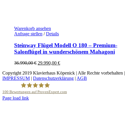
Warenkorb ansehen
Anfrage stellen
/
Details
Steinway Flügel Modell O 180 – Premium-
Salonflügel in wunderschönem Mahagoni
Ursprünglicher
Aktueller
36.990,00
€
29.990,00
€
Preis
Preis
Copyright 2019 Klavierhaus Köpenick | Alle Rechte vorbehalten |
war:
ist:
IMPRESSUM
|
Datenschutzerklärung
|
AGB
36.990,00 €
29.990,00 €.
100
Bewertungen auf ProvenExpert.com
YouTube
Page load link
Nach
Klavierhaus Köpenick Detlef Gustat
oben