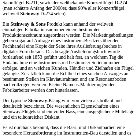
Salonflügel B-211, sowie der weltbekannte Konzertflügel D-274
(man schätzte Anfang der 2000er, dass 90% aller Konzertflügel
weltweit
Steinway
D-274 seien).
Ein
Steinway & Sons
Produkt kann anhand der weltweit
einmaligen Fabrikationsnummer einem bestimmten
Produktionszeitraum zugeordnet werden. Die Marketingabteilungen
geben sogar auf Anfrage eines Instrument-Besitzers über den
Fachhandel eine Kopie der Seite ihres Auslieferungsbuches in
digitaler Form heraus. Das besagte Auslieferungsbuch wurde
fortlaufend seit 1853 geführt und hält fest, an welchem Tag die
Endabnahme eine Instruments mit bestimmter Seriennummer
erfolgte, und an welchen Kunden, Händler und Zielhafen ein Flügel
gelangte. Zusätzlich kann die Echtheit eines solchen Auszuges an
bestimmten Stellen im Klaviaturrahmen und am Resonanzboden
nachvollzogen werden. Kleine Namens-Markierungen der
Fabrikarbeiter werden dort hinterlassen.
Der typische
Steinway
-Klang wird von vielen als brillant und
detailreich bezeichnet. Die wesentlichen Eigenschaften eines
Steinway-Flügels sind ein voller Bass, eine ausgeglichene Mittellage
und ein teiltonreicher Diskant.
Es ist durchaus bekannt, dass die Bass- und Diskantpartien eine
besondere Herausforderung im Instrumenten-Bau darstellen und es