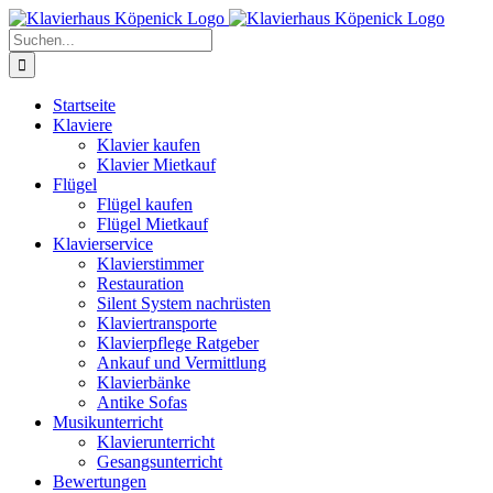
Zum
Inhalt
Suche
springen
nach:
Startseite
Klaviere
Klavier kaufen
Klavier Mietkauf
Flügel
Flügel kaufen
Flügel Mietkauf
Klavierservice
Klavierstimmer
Restauration
Silent System nachrüsten
Klaviertransporte
Klavierpflege Ratgeber
Ankauf und Vermittlung
Klavierbänke
Antike Sofas
Musikunterricht
Klavierunterricht
Gesangsunterricht
Bewertungen