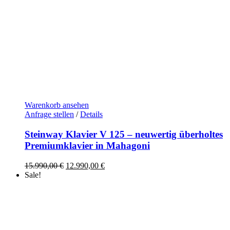
Warenkorb ansehen
Anfrage stellen
/
Details
Steinway Klavier V 125 – neuwertig überholtes
Premiumklavier in Mahagoni
Ursprünglicher
Aktueller
15.990,00
€
12.990,00
€
Preis
Preis
Sale!
war:
ist:
15.990,00 €
12.990,00 €.