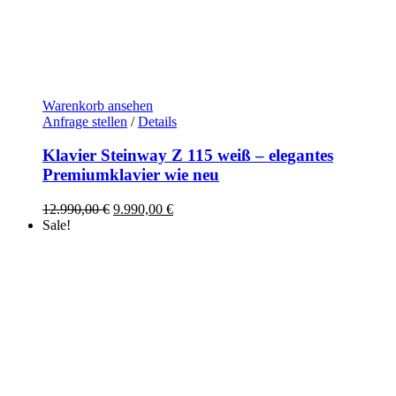
Warenkorb ansehen
Anfrage stellen
/
Details
Klavier Steinway Z 115 weiß – elegantes
Premiumklavier wie neu
Ursprünglicher
Aktueller
12.990,00
€
9.990,00
€
Preis
Preis
Sale!
war:
ist:
12.990,00 €
9.990,00 €.