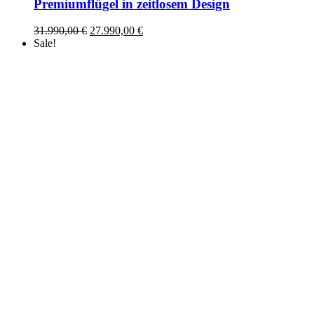
Premiumflügel in zeitlosem Design
Ursprünglicher
Aktueller
31.990,00
€
27.990,00
€
Preis
Preis
Sale!
war:
ist:
31.990,00 €
27.990,00 €.