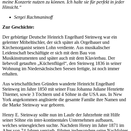
meine Konzerte nutzen zu können. Ich halte sie für perfekt in jeder
Hinsicht.“
Sergei Rachmaninoff
Zur Geschichte:
Der gebürtige Deutsche Heinrich Engelhard Steinweg war ein
gelernter Möbeltischler, der sich später als Orgelbauer und
Kirchenorganist seinen Lohn verdiente. Aus musikalischer
Leidenschaft beschäftigte er sich mit dem Bau von
Musikinstrumenten und später auch mit dem Klavierbau. Der
liebevoll getauften „Küchenflügel“, den Steinweg 1836 in seiner
Wohnung im Niedersächsischen Seesen fertigte, ist noch immer
erhalten.
Aus wirtschaftlichen Gründen wanderte Heinricht Engelhard
Steinweg im Jahre 1850 mit seiner Frau Johanna Juliane Henriette
Thiemer, sowie 3 Töchtern und 4 Söhne in die USA aus. In New
York angekommen anglisierte die gesamte Familie ihre Namen und
die Marke Steinway war geboren.
Henry E. Steinway sollte nun im Laufe der Jahrzehnte mit Hilfe
seiner Söhne ein inter-kontinentales Unternehmen aufbauen,
welches seinesgleichen suchte. Nachdem Henry im Jahre 1871 im
Alter von 74 Jahren verstarb, führten insbesondere seine Nachfolger