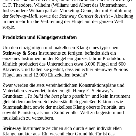
C. F. Theodore, Wilhelm (William) und Albert das Unternehmen.
Insbesondere William galt als Marketing-Genie, der mit Einführung
der
Steinway-Hall
, sowie der
Steinway Concert & Artist
– Abteilung
immer mehr für die Verbreitung der Flügel auf der ganzen Welt
sorgte.
Produktion und Klangeigenschaften
Um den einzigartigen und makellosen Klang eines typischen
Steinway & Sons
Instruments zu fertigen, befindet sich ein
einzelnes Instrument in der Regel ein ganzes Jahr in Produktion.
Jährlich produziert das Unternehmen etwa 3.000 Flügel und 600
Klaviere. Und hätten sie geahnt, dass ein echter Steinway & Sons
Flügel aus rund 12.000 Einzelteilen besteht?
Zwar werden die stets vereinheitlichten Konstruktionspläne und
Materialien verwendet, trotzdem gilt Henry E. Steinway’s
Grundsatz:
„To build the best piano possible“
und kein Instrument
gleicht dem anderen. Selbstverständlich genießen Faktoren wie
Stimmstabilität, sowie der makellose Klang oberste Priorität, um
sowohl Pianisten, als auch Zuhörer aller Welt zu begeistern und
musikalisch zu verzaubern.
Steinway
Instrumente zeichnen sich durch einen individuellen
Klangcharakter aus. Ein wesentlicher Grund hierfür ist das