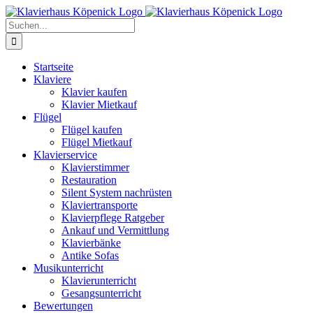
Zum
Inhalt
Suche
springen
nach:
Startseite
Klaviere
Klavier kaufen
Klavier Mietkauf
Flügel
Flügel kaufen
Flügel Mietkauf
Klavierservice
Klavierstimmer
Restauration
Silent System nachrüsten
Klaviertransporte
Klavierpflege Ratgeber
Ankauf und Vermittlung
Klavierbänke
Antike Sofas
Musikunterricht
Klavierunterricht
Gesangsunterricht
Bewertungen