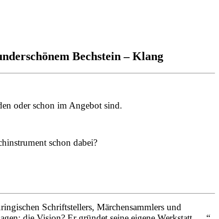
wunderschönem Bechstein – Klang
erden oder schon im Angebot sind.
schinstrument schon dabei?
ringischen Schriftstellers, Märchensammlers und
agen: die Vision? Er gründet seine eigene Werkstatt. …“