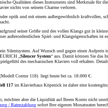
nische Qualitäten dieses Instruments sind Merkmale für die
Klavier nichts von seinem Charme verloren.
hender optik und mit einem außergewöhnlich kraftvollen, sc
macht.
 aufgrund seiner Größe und des vollen Klangs gut in kleine
 außerordentlichen Spiel- und Klangeigenschaften ist es 
 kein Silentsystem. Auf Wunsch und gegen einen Aufpreis 
EURICH „
Silencer System
“ aus. Damit können Sie das I
Spielgefühl des mechanischen Klaviers voll erhalten. Detail
 (Modell Contur 118) liegt heute bei ca. 18.000 €.
ell 117
im Klavierhaus Köpenick ist daher eine kostengün
ent, möchten aber die Liquidität auf Ihrem Konto nicht unnö
rung / Ratenzahlung
sofort Ihre eigenen Monatsraten berec