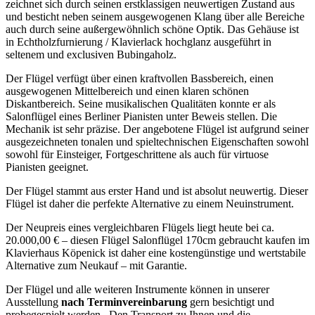
zeichnet sich durch seinen erstklassigen neuwertigen Zustand aus
und besticht neben seinem ausgewogenen Klang über alle Bereiche
auch durch seine außergewöhnlich schöne Optik. Das Gehäuse ist
in Echtholzfurnierung / Klavierlack hochglanz ausgeführt in
seltenem und exclusiven Bubingaholz.
Der Flügel verfügt über einen kraftvollen Bassbereich, einen
ausgewogenen Mittelbereich und einen klaren schönen
Diskantbereich. Seine musikalischen Qualitäten konnte er als
Salonflügel eines Berliner Pianisten unter Beweis stellen. Die
Mechanik ist sehr präzise. Der angebotene Flügel ist aufgrund seiner
ausgezeichneten tonalen und spieltechnischen Eigenschaften sowohl
sowohl für Einsteiger, Fortgeschrittene als auch für virtuose
Pianisten geeignet.
Der Flügel stammt aus erster Hand und ist absolut neuwertig. Dieser
Flügel ist daher die perfekte Alternative zu einem Neuinstrument.
Der Neupreis eines vergleichbaren Flügels liegt heute bei ca.
20.000,00 € – diesen Flügel Salonflügel 170cm gebraucht kaufen im
Klavierhaus Köpenick ist daher eine kostengünstige und wertstabile
Alternative zum Neukauf – mit Garantie.
Der Flügel und alle weiteren Instrumente können in unserer
Ausstellung
nach Terminvereinbarung
gern besichtigt und
probegespielt werden. Den Transport zu Ihnen und die