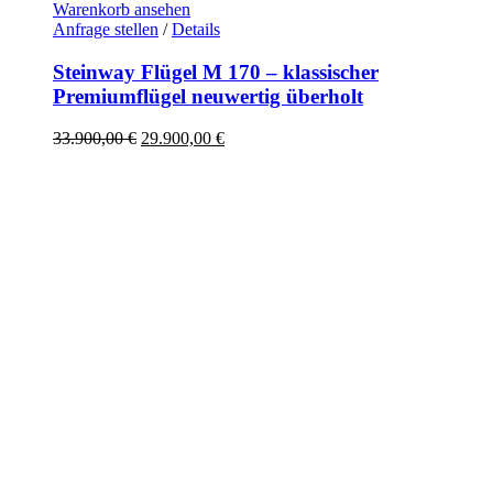
Warenkorb ansehen
Anfrage stellen
/
Details
Steinway Flügel M 170 – klassischer
Premiumflügel neuwertig überholt
Ursprünglicher
Aktueller
33.900,00
€
29.900,00
€
Preis
Preis
war:
ist:
33.900,00 €
29.900,00 €.