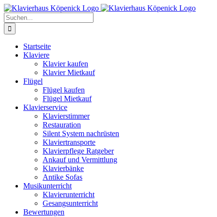
Zum
Inhalt
Suche
springen
nach:
Startseite
Klaviere
Klavier kaufen
Klavier Mietkauf
Flügel
Flügel kaufen
Flügel Mietkauf
Klavierservice
Klavierstimmer
Restauration
Silent System nachrüsten
Klaviertransporte
Klavierpflege Ratgeber
Ankauf und Vermittlung
Klavierbänke
Antike Sofas
Musikunterricht
Klavierunterricht
Gesangsunterricht
Bewertungen