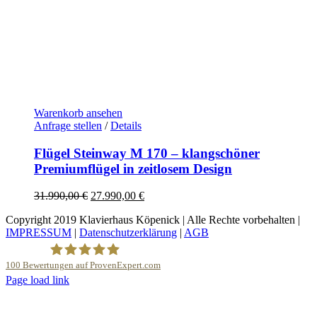
Warenkorb ansehen
Anfrage stellen
/
Details
Flügel Steinway M 170 – klangschöner
Premiumflügel in zeitlosem Design
Ursprünglicher
Aktueller
31.990,00
€
27.990,00
€
Preis
Preis
Copyright 2019 Klavierhaus Köpenick | Alle Rechte vorbehalten |
war:
ist:
IMPRESSUM
|
Datenschutzerklärung
|
AGB
31.990,00 €
27.990,00 €.
100
Bewertungen auf ProvenExpert.com
YouTube
Page load link
Nach
Klavierhaus Köpenick Detlef Gustat
oben