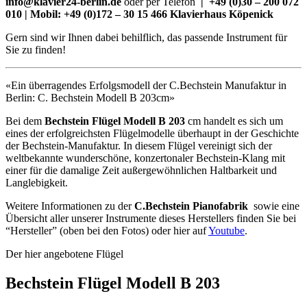
info@klavier24-berlin.de
oder per Telefon
|
+49 (0)30 – 200 072
010 | Mobil: +49 (0)172 – 30 15 466 Klavierhaus Köpenick
Gern sind wir Ihnen dabei behilflich, das passende Instrument für
Sie zu finden!
«Ein überragendes Erfolgsmodell der C.Bechstein Manufaktur in
Berlin: C. Bechstein Modell B 203cm»
Bei dem
Bechstein Flügel Modell B 203
cm handelt es sich um
eines der erfolgreichsten Flügelmodelle überhaupt in der Geschichte
der Bechstein-Manufaktur. In diesem Flügel vereinigt sich der
weltbekannte wunderschöne, konzertonaler Bechstein-Klang mit
einer für die damalige Zeit außergewöhnlichen Haltbarkeit und
Langlebigkeit.
Weitere Informationen zu der
C.Bechstein Pianofabrik
sowie eine
Übersicht aller unserer Instrumente dieses Herstellers finden Sie bei
“Hersteller” (oben bei den Fotos) oder hier auf
Youtube
.
Der hier angebotene Flügel
Bechstein Flügel Modell B 203