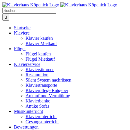
Zum
Inhalt
Suche
springen
nach:
Startseite
Klaviere
Klavier kaufen
Klavier Mietkauf
Flügel
Flügel kaufen
Flügel Mietkauf
Klavierservice
Klavierstimmer
Restauration
Silent System nachrüsten
Klaviertransporte
Klavierpflege Ratgeber
Ankauf und Vermittlung
Klavierbänke
Antike Sofas
Musikunterricht
Klavierunterricht
Gesangsunterricht
Bewertungen