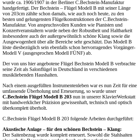
wurde ca. 1906/1907 in der Berliner C.Bechstein-Manufaktur
handgefertigt. Der Bechstein – Flügel Modell B mit seiner Länge
von 203cm zählte schon damals, wie auch noch heute, zu den
besten und gelungensten Flügelkonstruktionen der C.Bechstein-
Manufaktur. Von anspruchsvollen Kunden wie Pianisten und
Konzertveranstaltern wurde neben der Robustheit und Haltbarkeit
insbesondere auch der außergewöhnlich schöne Klang sowie die
Ausgewogenheit über alle Bereiche sehr geschätzt. Das Modell B
löste diesbezüglich sein ebenfalls schon hervorragendes Vorgänger-
Modell V (ausgesprochen Modell FÜNF) ab.
Der von uns hier angebotene Flügel Bechstein Modell B verbrachte
seine Zeit als Salonflügel in Deutschland in verschiedenen
musikliebenden Haushalten.
Nach einem ausgefüllten Instrumentenleben war es nun Zeit für eine
umfassende Überholung und Erneuerung, so wurde unser
C.Bechstein Flügel Modell B 203
nun in unserer KlavierWerkstatt
mit handwerklicher Präzision gewissenhaft, technisch und optisch
überkomplett überholt.
C.Bechstein Flügel Modell B 203 folgende Arbeiten durchgeführt:
Akustische Anlage – für den schönen Bechstein – Klang:
Der Saitenbezug wurde komplett erneuert. Sowohl die Stahlsaiten