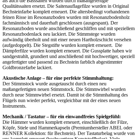
als auch die Basssaiten wurden durch maßangefertigte
Qualitätssaiten ersetzt. Die Saitenauflagefilze wurden in Original
Bechsteinfarbe komplett erneuert. Die altersbedingt vorhandenen
feinen Risse im Resonanzboden wurden mit Resonanzbodenholz
fachmännisch und dauerhaft geschlossen (ausgespant). Der
Resonanzboden wurde anschließend geschliffen und mit speziellem
Resonanzbodenlack neu lackiert. Die Stimmstege wurden
aufwändig überholt und mit einer neuen Hartholzschicht versehen
(aufgedoppelt). Die Stegstifte wurden komplett erneuert. Die
Dämpferfilze wurden komplett erneuert. Die Gussplatte haben wir
sandgestrahlt, grundiert und anschließend mit hochwertiger, speziell
angefertigter und passend zu Bechstein farblich abgestimmter
Goldbronzefarbe lackiert.
Akustische Anlage – für eine perfekte Stimmhaltung:
Der Stimmstock wurde ausgetauscht durch einen neu
maßangefertigten neuen Stimmstock. Die Stimmwirbel wurden
durch neue Stimmwirbel ersetzt. Damit ist die Stimmhaltung des
Flügels nun wieder perfekt, vergleichbar mit der eines neuen
Instruments.
Mechanik / Tastatur – für ein einwandfreies Spielgefühl:
Die Hämmer wurden komplett erneuert, einschließlich der Filze,
Köpfe, Stiele und Hammerkapseln (Premiumhersteller ABEL oder
RENNER Kollektion: für Bechstein). Der Tastaturbelag wurde von
uns komplett erneuert (hochwertiger Kunststoffbelag). Viele