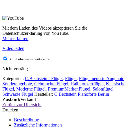
Mit dem Laden des Videos akzeptieren Sie die
Datenschutzerklärung von YouTube.
Mehr erfahren
Video laden
YouTube immer entsperren
Nicht vorrätig
Kategorien:
C.Bechstein - Flügel
,
Flügel
,
Flügel neueste Angebote
Sonderangebote
,
Gebrauchte Flügel
,
Halbkonzertflügel
,
Klassische
Flügel
,
Moderne Flügel
,
PremiumMarkenFlügel
,
Salonflügel
,
Schwarze Flügel
Hersteller:
C.Bechstein Pianoforte Berlin
Zustand:
Verkauft
Zurück zur Übersicht
Drucken
Beschreibung
Zusätzliche Informationen