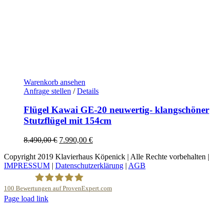
Warenkorb ansehen
Anfrage stellen
/
Details
Flügel Kawai GE-20 neuwertig- klangschöner
Stutzflügel mit 154cm
Ursprünglicher
Aktueller
8.490,00
€
7.990,00
€
Preis
Preis
Copyright 2019 Klavierhaus Köpenick | Alle Rechte vorbehalten |
war:
ist:
IMPRESSUM
|
Datenschutzerklärung
|
AGB
8.490,00 €
7.990,00 €.
100
Bewertungen auf ProvenExpert.com
YouTube
Page load link
Nach
Klavierhaus Köpenick Detlef Gustat
oben