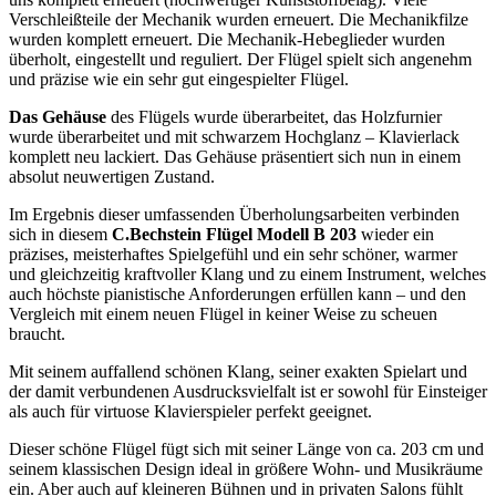
Verschleißteile der Mechanik wurden erneuert. Die Mechanikfilze
wurden komplett erneuert. Die Mechanik-Hebeglieder wurden
überholt, eingestellt und reguliert. Der Flügel spielt sich angenehm
und präzise wie ein sehr gut eingespielter Flügel.
Das Gehäuse
des Flügels wurde überarbeitet, das Holzfurnier
wurde überarbeitet und mit schwarzem Hochglanz – Klavierlack
komplett neu lackiert. Das Gehäuse präsentiert sich nun in einem
absolut neuwertigen Zustand.
Im Ergebnis dieser umfassenden Überholungsarbeiten verbinden
sich in diesem
C.Bechstein Flügel Modell B 203
wieder ein
präzises, meisterhaftes Spielgefühl und ein sehr schöner, warmer
und gleichzeitig kraftvoller Klang und zu einem Instrument, welches
auch höchste pianistische Anforderungen erfüllen kann – und den
Vergleich mit einem neuen Flügel in keiner Weise zu scheuen
braucht.
Mit seinem auffallend schönen Klang, seiner exakten Spielart und
der damit verbundenen Ausdrucksvielfalt ist er sowohl für Einsteiger
als auch für virtuose Klavierspieler perfekt geeignet.
Dieser schöne Flügel fügt sich mit seiner Länge von ca. 203 cm und
seinem klassischen Design ideal in größere Wohn- und Musikräume
ein. Aber auch auf kleineren Bühnen und in privaten Salons fühlt