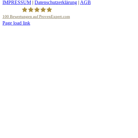
IMPRESSUM
|
Datenschutzerklärung
|
AGB
13.700,00 €
10.900,00 €.
100
Bewertungen auf ProvenExpert.com
YouTube
Page load link
Nach
Klavierhaus Köpenick Detlef Gustat
oben