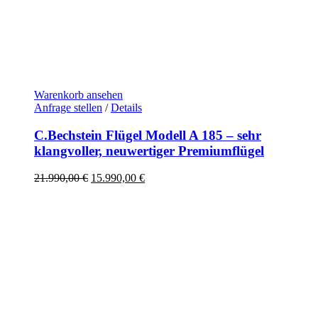
Warenkorb ansehen
Anfrage stellen
/
Details
C.Bechstein Flügel Modell A 185 – sehr
klangvoller, neuwertiger Premiumflügel
Ursprünglicher
Aktueller
21.990,00
€
15.990,00
€
Preis
Preis
war:
ist:
21.990,00 €
15.990,00 €.