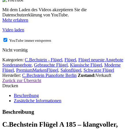
Mit dem Laden des Videos akzeptieren Sie die
Datenschutzerklärung von YouTube.
Mehr erfahren
Video laden
YouTube immer entsperren
Nicht vorrätig
Kategorien:
C.Bechstein - Flügel
,
Flügel
,
Flügel neueste Angebote
Sonderangebote
,
Gebrauchte Flügel
,
Klassische Flügel
,
Moderne
Flügel
,
PremiumMarkenFlügel
,
Salonflügel
,
Schwarze Flügel
Hersteller:
C.Bechstein Pianoforte Berlin
Zustand:
Verkauft
Zurück zur Übersicht
Drucken
Beschreibung
Zusätzliche Informationen
Beschreibung
C.Bechstein Flügel A 185 – klangvoller,