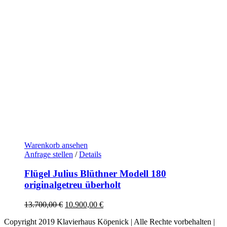
Warenkorb ansehen
Anfrage stellen
/
Details
Flügel Julius Blüthner Modell 180
originalgetreu überholt
Ursprünglicher
Aktueller
13.700,00
€
10.900,00
€
Preis
Preis
Copyright 2019 Klavierhaus Köpenick | Alle Rechte vorbehalten |
war:
ist: