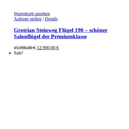
Warenkorb ansehen
Anfrage stellen
/
Details
Grotrian Steinweg Flügel 190 – schöner
Salonflügel der Premiumklasse
Ursprünglicher
Aktueller
15.990,00
€
12.990,00
€
Preis
Preis
Sale!
war:
ist:
15.990,00 €
12.990,00 €.