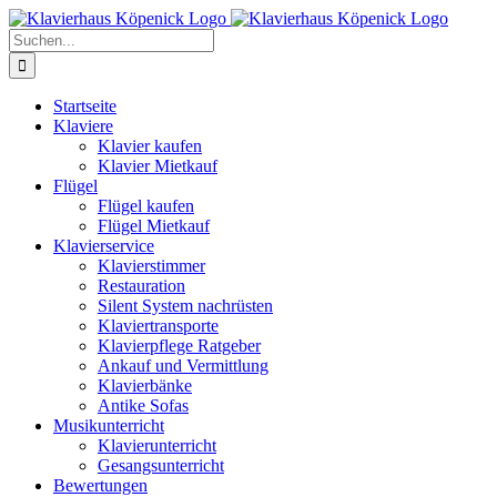
Zum
Inhalt
Suche
springen
nach:
Startseite
Klaviere
Klavier kaufen
Klavier Mietkauf
Flügel
Flügel kaufen
Flügel Mietkauf
Klavierservice
Klavierstimmer
Restauration
Silent System nachrüsten
Klaviertransporte
Klavierpflege Ratgeber
Ankauf und Vermittlung
Klavierbänke
Antike Sofas
Musikunterricht
Klavierunterricht
Gesangsunterricht
Bewertungen