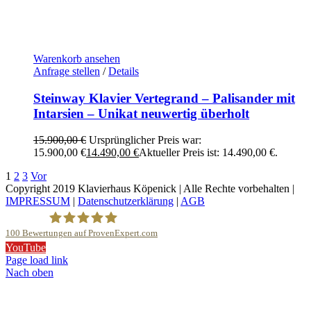
Warenkorb ansehen
Anfrage stellen
/
Details
Steinway Klavier Vertegrand – Palisander mit
Intarsien – Unikat neuwertig überholt
15.900,00
€
Ursprünglicher Preis war:
15.900,00 €
14.490,00
€
Aktueller Preis ist: 14.490,00 €.
1
2
3
Vor
Copyright 2019 Klavierhaus Köpenick | Alle Rechte vorbehalten |
IMPRESSUM
|
Datenschutzerklärung
|
AGB
100
Bewertungen auf ProvenExpert.com
YouTube
Klavierhaus Köpenick Detlef Gustat
Page load link
Nach oben