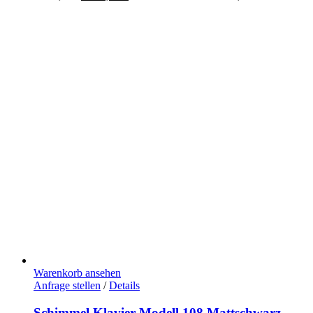
Warenkorb ansehen
Anfrage stellen
/
Details
Schimmel Klavier Modell 108 Mattschwarz