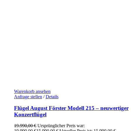
Warenkorb ansehen
Anfrage stellen
/
Details
Flügel August Förster Modell 215 – neuwertiger
Konzertflügel
19.990,00
€
Ursprünglicher Preis war:
19.990,00 €
15.990,00
€
Aktueller Preis ist: 15.990,00 €.