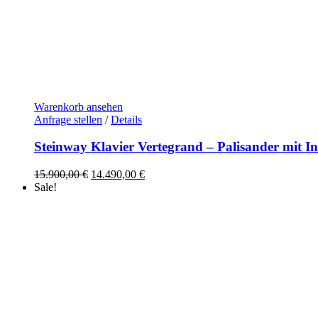
Warenkorb ansehen
Anfrage stellen
/
Details
Steinway Klavier Vertegrand – Palisander mit In
Ursprünglicher
Aktueller
15.900,00
€
14.490,00
€
Preis
Preis
Sale!
war:
ist:
15.900,00 €
14.490,00 €.