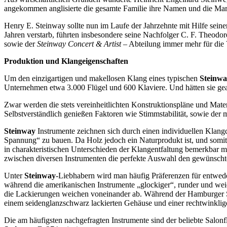
angekommen anglisierte die gesamte Familie ihre Namen und die Ma
Henry E. Steinway sollte nun im Laufe der Jahrzehnte mit Hilfe sei
Jahren verstarb, führten insbesondere seine Nachfolger C. F. Theodo
sowie der
Steinway Concert & Artist
– Abteilung immer mehr für die V
Produktion und Klangeigenschaften
Um den einzigartigen und makellosen Klang eines typischen
Steinwa
Unternehmen etwa 3.000 Flügel und 600 Klaviere. Und hätten sie geah
Zwar werden die stets vereinheitlichten Konstruktionspläne und Mate
Selbstverständlich genießen Faktoren wie Stimmstabilität, sowie der m
Steinway
Instrumente zeichnen sich durch einen individuellen Klangc
Spannung“ zu bauen. Da Holz jedoch ein Naturprodukt ist, und somit n
in charakteristischen Unterschieden der Klangentfaltung bemerkbar 
zwischen diversen Instrumenten die perfekte Auswahl den gewünscht
Unter
Steinway
-Liebhabern wird man häufig Präferenzen für entweder
während die amerikanischen Instrumente „glockiger“, runder und wei
die Lackierungen weichen voneinander ab. Während der Hamburger St
einem seidenglanzschwarz lackierten Gehäuse und einer rechtwinklig
Die am häufigsten nachgefragten Instrumente sind der beliebte Salon