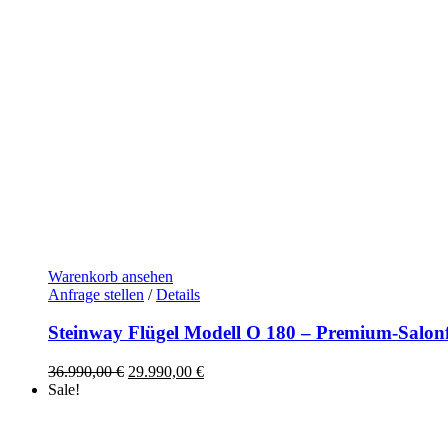
Warenkorb ansehen
Anfrage stellen
/
Details
Steinway Flügel Modell O 180 – Premium-Salo
Ursprünglicher
Aktueller
36.990,00
€
29.990,00
€
Preis
Preis
Sale!
war:
ist:
36.990,00 €
29.990,00 €.