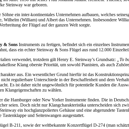
rke Steinway war geboren.
ner Söhne ein inter-kontinentales Unternehmen aufbauen, welches seine
re, Wilhelm (William) und Albert das Unternehmen. Insbesondere Willi
erbreitung der Flügel auf der ganzen Welt sorgte.
y & Sons
Instruments zu fertigen, befindet sich ein einzelnes Instrumen
nt, dass ein echter Steinway & Sons Flügel aus rund 12.000 Einzeltei
rialien verwendet, trotzdem gilt Henry E. Steinway’s Grundsatz:
„To bu
akellose Klang oberste Priorität, um sowohl Pianisten, als auch Zuhöre
harakter aus. Ein wesentlicher Grund hierfür ist das Konstruktionsprin
icht regulierbare Unterschiede in der Beschaffenheit und dem Verhalte
macht. Es ist daher nicht ungewöhnlich für potentielle Kunden die A
en Klangeigenschaften zu wählen.
 die Hamburger oder New Yorker Instrumente finden. Die in Deutschland 
cher seien. Doch nicht nur Klangcharakteristika unterscheiden sich z
einway ein hochglanzpoliertes Gehäuse und eine abgerundete Tastenk
e Tastenklappe und Seitenwangen ausgestattet.
flügel B-211, sowie der weltbekannte Konzertflügel D-274 (man schätzt