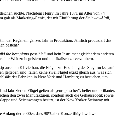
sgleichen suchte. Nachdem Henry im Jahre 1871 im Alter von 74
am galt als Marketing-Genie, der mit Einführung der
Steinway-Hall
,
t in der Regel ein ganzes Jahr in Produktion. Jährlich produziert das
len besteht?
ild the best piano possible“
und kein Instrument gleicht dem anderen.
r aller Welt zu begeistern und musikalisch zu verzaubern.
zip aus dem Klavierbau, die Flügel zur Erzielung des Stegdrucks „auf
n gegeben sind, fallen keine zwei Flügel exakt gleich aus, was sich
uswahlsäle der Fabriken in New York und Hamburg zu besuchen, um
fabrizierten Flügel gelten als „europäischer“, heller und brillanter,
wischen den zwei Manufakturen, sondern auch die Gehäuseoptik sowie
lappe und Seitenwangen besitzt, ist der New Yorker Steinway mit
e Anfang der 2000er, dass 90% aller Konzertflügel weltweit