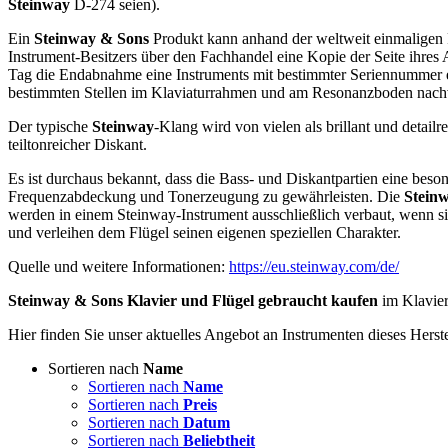
Steinway
D-274 seien).
Ein
Steinway & Sons
Produkt kann anhand der weltweit einmaligen 
Instrument-Besitzers über den Fachhandel eine Kopie der Seite ihres 
Tag die Endabnahme eine Instruments mit bestimmter Seriennummer er
bestimmten Stellen im Klaviaturrahmen und am Resonanzboden nachv
Der typische
Steinway
-Klang wird von vielen als brillant und detail
teiltonreicher Diskant.
Es ist durchaus bekannt, dass die Bass- und Diskantpartien eine bes
Frequenzabdeckung und Tonerzeugung zu gewährleisten. Die
Stein
werden in einem Steinway-Instrument ausschließlich verbaut, wenn s
und verleihen dem Flügel seinen eigenen speziellen Charakter.
Quelle und weitere Informationen:
https://eu.steinway.com/de/
Steinway & Sons Klavier und Flügel gebraucht kaufen
im Klavier
Hier finden Sie unser aktuelles Angebot an Instrumenten dieses Herste
Sortieren nach
Name
Sortieren nach
Name
Sortieren nach
Preis
Sortieren nach
Datum
Sortieren nach
Beliebtheit