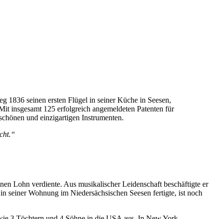
weg 1836 seinen ersten Flügel in seiner Küche in Seesen,
. Mit insgesamt 125 erfolgreich angemeldeten Patenten für
chönen und einzigartigen Instrumenten.
cht.“
inen Lohn verdiente. Aus musikalischer Leidenschaft beschäftigte er
n seiner Wohnung im Niedersächsischen Seesen fertigte, ist noch
owie 3 Töchtern und 4 Söhne in die USA aus. In New York