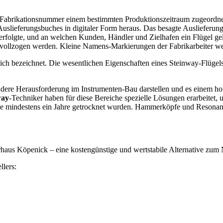
Fabrikationsnummer einem bestimmten Produktionszeitraum zugeordnet
Auslieferungsbuches in digitaler Form heraus. Das besagte Auslieferung
folgte, und an welchen Kunden, Händler und Zielhafen ein Flügel gela
ollzogen werden. Kleine Namens-Markierungen der Fabrikarbeiter werd
reich bezeichnet. Die wesentlichen Eigenschaften eines Steinway-Flügels
ondere Herausforderung im Instrumenten-Bau darstellen und es einem h
way
-Techniker haben für diese Bereiche spezielle Lösungen erarbeitet,
ie mindestens ein Jahre getrocknet wurden. Hammerköpfe und Resonanzb
haus Köpenick – eine kostengünstige und wertstabile Alternative zum 
llers: