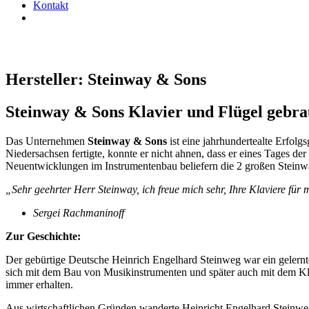
Kontakt
Hersteller: Steinway & Sons
Steinway & Sons Klavier und Flügel gebr
Das Unternehmen
Steinway & Sons
ist eine jahrhundertealte Erfolg
Niedersachsen fertigte, konnte er nicht ahnen, dass er eines Tages de
Neuentwicklungen im Instrumentenbau beliefern die 2 großen Stein
„Sehr geehrter Herr Steinway, ich freue mich sehr, Ihre Klaviere für m
Sergei Rachmaninoff
Zur Geschichte:
Der gebürtige Deutsche Heinrich Engelhard Steinweg war ein gelernter
sich mit dem Bau von Musikinstrumenten und später auch mit dem Kla
immer erhalten.
Aus wirtschaftlichen Gründen wanderte Heinricht Engelhard Steinweg