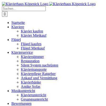
Zum
Inhalt
Suche
springen
nach:
Startseite
Klaviere
Klavier kaufen
Klavier Mietkauf
Flügel
Flügel kaufen
Flügel Mietkauf
Klavierservice
Klavierstimmer
Restauration
Silent System nachrüsten
Klaviertransporte
Klavierpflege Ratgeber
Ankauf und Vermittlung
Klavierbänke
Antike Sofas
Musikunterricht
Klavierunterricht
Gesangsunterricht
Bewertungen