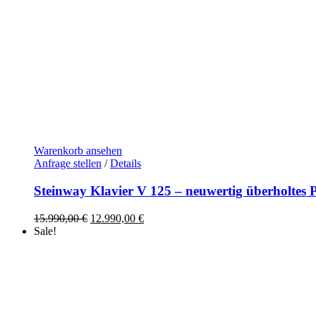
Warenkorb ansehen
Anfrage stellen
/
Details
Steinway Klavier V 125 – neuwertig überholtes
Ursprünglicher
Aktueller
15.990,00
€
12.990,00
€
Preis
Preis
Sale!
war:
ist:
15.990,00 €
12.990,00 €.