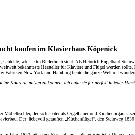
aucht kaufen im Klavierhaus Köpenick
sgeschichte, wie sie im Bilderbuch steht. Als Heinrich Engelhard Stein
r weltweit bekannteste Hersteller für Klaviere und Flügel werden sollte
way Fabriken New York und Hamburg heute die ganze Welt mit wunders
eine Konzerte nutzen zu können. Ich halte sie für perfekt in jeder Hinsi
 Möbeltischler, der sich später als Orgelbauer und Kirchenorganist se
vierbau. Der liebevoll getauften „Küchenflügel“, den Steinweg 1836 i
 im Jahre 1850 mit seiner Frau Johanna Juliane Henriette Thiemer, s