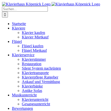
Zum
Inhalt
Suche
springen
nach:
Startseite
Klaviere
Klavier kaufen
Klavier Mietkauf
Flügel
Flügel kaufen
Flügel Mietkauf
Klavierservice
Klavierstimmer
Restauration
Silent System nachrüsten
Klaviertransporte
Klavierpflege Ratgeber
Ankauf und Vermittlung
Klavierbänke
Antike Sofas
Musikunterricht
Klavierunterricht
Gesangsunterricht
Bewertungen