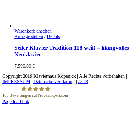
Warenkorb ansehen
Anfrage stellen
/
Details
Seiler Klavier Tradition 118 weiß – klangvolles
Neuklavier
7.590,00
€
Copyright 2019 Klavierhaus Köpenick | Alle Rechte vorbehalten |
IMPRESSUM
|
Datenschutzerklärung
|
AGB
100
Bewertungen auf ProvenExpert.com
YouTube
Page load link
Nach
Klavierhaus Köpenick Detlef Gustat
oben